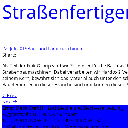
Straßenfertige
22. Juli 2019
Bau- und Landmaschinen
Share:
Als Teil der Fink-Group sind wir Zulieferer für die Bauma
Straßenbaumaschinen. Dabei verarbeiten wir Hardox® Versc
seinem Kern, bewährt sich das Material auch unter den s
Bauelementen in dieser Branche sind und können diesen
Prev
Next
Ernst Meck GmbH
| Lochbleche und Blechverarbeitung
Fuggerstraße 16 | 90439 Nürnberg
Tel: +49 911 27065 - 0 | Fax: +49 911 27065 - 50
E-Mail: info@ernst-meck.de | Web: ernst-meck.de