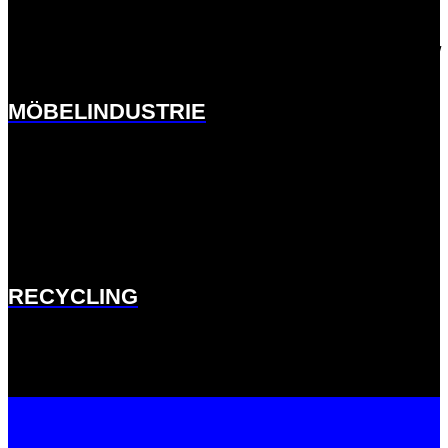
http://ernst-
meck.de.w01fddee.kasserver.com/branchen/moebelindustrie/
MÖBELINDUSTRIE
http://ernst-
meck.de.w01fddee.kasserver.com/branchen/recycling
RECYCLING