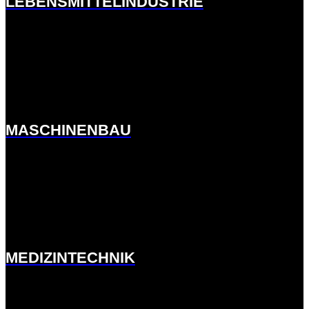
LEBENSMITTELINDUSTRIE
http://ernst-
meck.de.w01fddee.kasserver.com/branchen/maschinenbau/
MASCHINENBAU
http://ernst-
meck.de.w01fddee.kasserver.com/branchen/medizintechnik/
MEDIZINTECHNIK