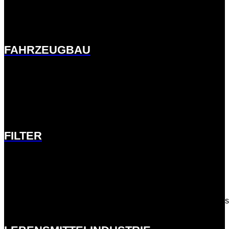
http://ernst-
meck.de.w01fddee.kasserver.com/branchen/fahrzeugbau/
FAHRZEUGBAU
http://ernst-meck.de.w01fddee.kasserver.com/branchen/filter/
FILTER
http://ernst-
meck.de.w01fddee.kasserver.com/branchen/lebensmittelindust