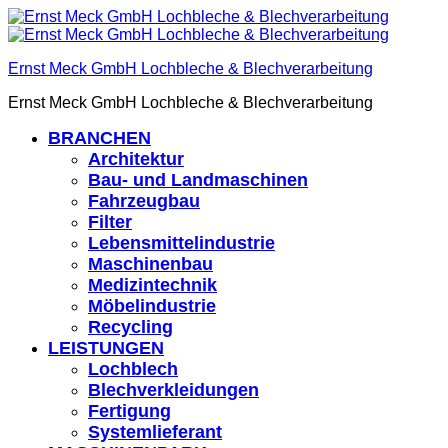
Ernst Meck GmbH Lochbleche & Blechverarbeitung
Ernst Meck GmbH Lochbleche & Blechverarbeitung
BRANCHEN
Architektur
Bau- und Landmaschinen
Fahrzeugbau
Filter
Lebensmittelindustrie
Maschinenbau
Medizintechnik
Möbelindustrie
Recycling
LEISTUNGEN
Lochblech
Blechverkleidungen
Fertigung
Systemlieferant