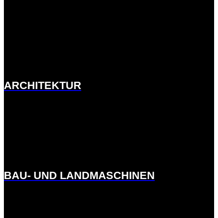
http://ernst-
meck.de.w01fddee.kasserver.com/branchen/architektur/
ARCHITEKTUR
http://ernst-meck.de.w01fddee.kasserver.com/branchen/bau-
und-landmaschinen/
BAU- UND LANDMASCHINEN