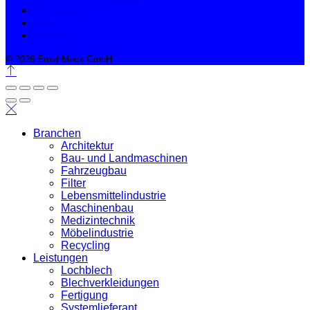
Impressum
AGB
Karriere
© 2026 Ernst Meck GmbH
Branchen
Architektur
Bau- und Landmaschinen
Fahrzeugbau
Filter
Lebensmittelindustrie
Maschinenbau
Medizintechnik
Möbelindustrie
Recycling
Leistungen
Lochblech
Blechverkleidungen
Fertigung
Systemlieferant