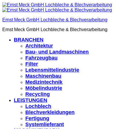
Ernst Meck GmbH Lochbleche & Blechverarbeitung
Ernst Meck GmbH Lochbleche & Blechverarbeitung
BRANCHEN
Architektur
Bau- und Landmaschinen
Fahrzeugbau
Filter
Lebensmittelindustrie
Maschinenbau
Medizintechnik
Möbelindustrie
Recycling
LEISTUNGEN
Lochblech
Blechverkleidungen
Fertigung
Systemlieferant