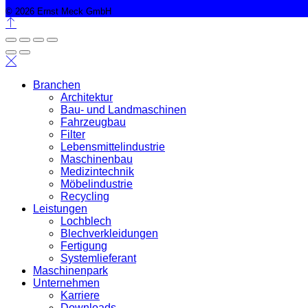
© 2026 Ernst Meck GmbH
Branchen
Architektur
Bau- und Landmaschinen
Fahrzeugbau
Filter
Lebensmittelindustrie
Maschinenbau
Medizintechnik
Möbelindustrie
Recycling
Leistungen
Lochblech
Blechverkleidungen
Fertigung
Systemlieferant
Maschinenpark
Unternehmen
Karriere
Downloads