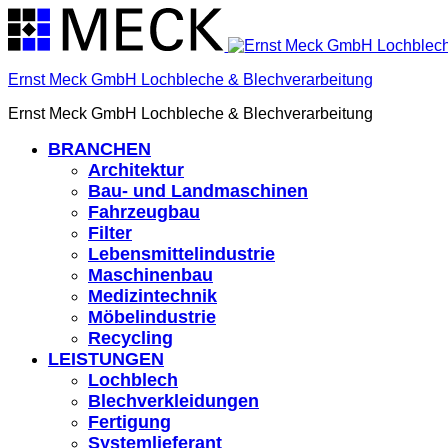
Ernst Meck GmbH Lochbleche & Blechverarbeitung
Ernst Meck GmbH Lochbleche & Blechverarbeitung
BRANCHEN
Architektur
Bau- und Landmaschinen
Fahrzeugbau
Filter
Lebensmittelindustrie
Maschinenbau
Medizintechnik
Möbelindustrie
Recycling
LEISTUNGEN
Lochblech
Blechverkleidungen
Fertigung
Systemlieferant