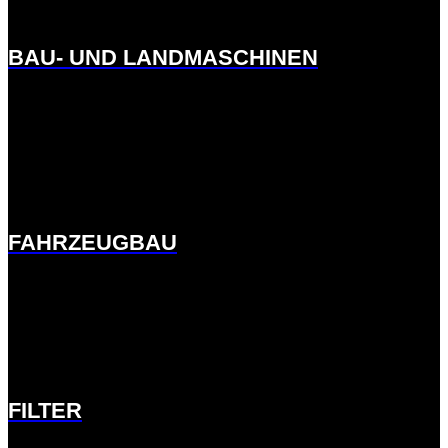
BAU- UND LANDMASCHINEN
http://ernst-
meck.de.w01fddee.kasserver.com/branchen/fahrzeugbau/
FAHRZEUGBAU
http://ernst-meck.de.w01fddee.kasserver.com/branchen/filter/
FILTER