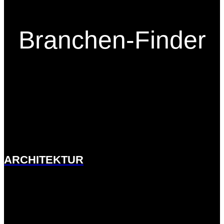
Branchen-Finder
http://ernst-
meck.de.w01fddee.kasserver.com/branchen/architektur/
ARCHITEKTUR
http://ernst-meck.de.w01fddee.kasserver.com/branchen/bau-
und-landmaschinen/