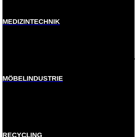
meck.de.w01fddee.kasserver.com/branchen/medizintechnik/
MEDIZINTECHNIK
http://ernst-
meck.de.w01fddee.kasserver.com/branchen/moebelindustrie/
MÖBELINDUSTRIE
http://ernst-
meck.de.w01fddee.kasserver.com/branchen/recycling
RECYCLING