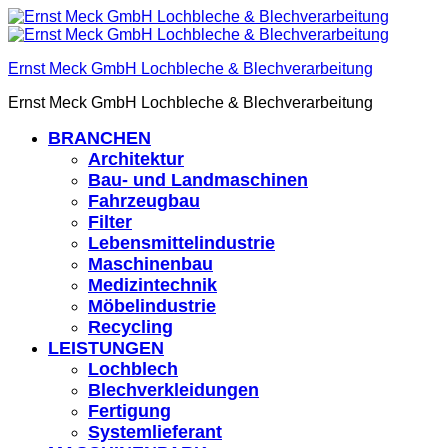
Ernst Meck GmbH Lochbleche & Blechverarbeitung
Ernst Meck GmbH Lochbleche & Blechverarbeitung
BRANCHEN
Architektur
Bau- und Landmaschinen
Fahrzeugbau
Filter
Lebensmittelindustrie
Maschinenbau
Medizintechnik
Möbelindustrie
Recycling
LEISTUNGEN
Lochblech
Blechverkleidungen
Fertigung
Systemlieferant