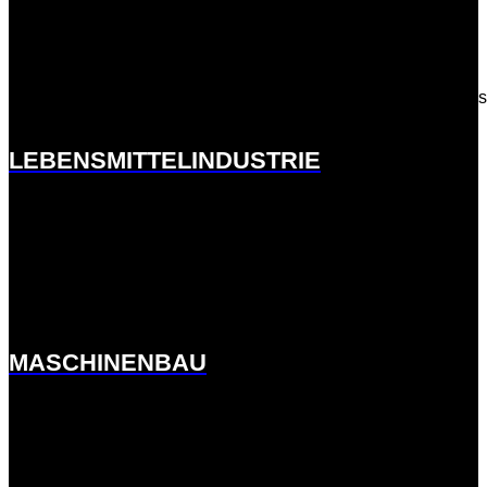
http://ernst-
meck.de.w01fddee.kasserver.com/branchen/lebensmittelindust
LEBENSMITTELINDUSTRIE
http://ernst-
meck.de.w01fddee.kasserver.com/branchen/maschinenbau/
MASCHINENBAU
http://ernst-